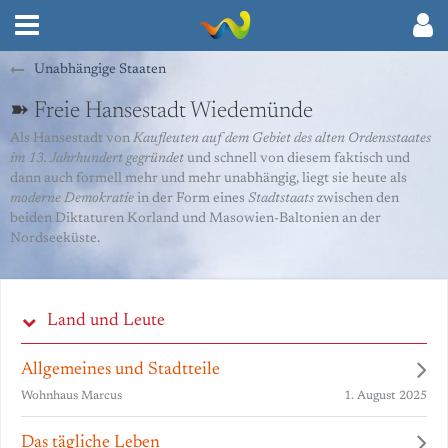
Unabhängige Staaten
➽ Freie Hansestadt Wiedemünde
Als Hansestadt von
Kaufleuten auf dem Gebiet des alten Ordensstaates
im 13. Jahrhundert gegründet
und schnell von diesem faktisch und
dann auch formell mehr und mehr unabhängig, liegt sie heute als
moderne Demokratie
in der Form eines
Stadtstaats
zwischen den
beiden Diktaturen Korland und Masowien-Baltonien an der
Nordseeküste.
Land und Leute
Allgemeines und Stadtteile
1. August 2025
Wohnhaus Marcus
Das tägliche Leben