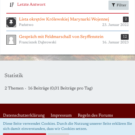
Letzte Antwort
Filter
Lista okrętów Królewskiej Marynarki Wojennej
2
Państwo
23. Januar 2022
Gespräch mit Feldmarschall von Seyffenstein
12
Franciszek Dąbrowski
16. Januar 2023
Statistik
2 Themen
16 Beiträge (0,01 Beiträge pro Tag)
Datenschutzerklärung
Impressum
Regeln des Forums
Diese Seite verwendet Cookies. Durch die Nutzung unserer Seite erklären Sie
sich damit einverstanden, dass wir Cookies setzen.