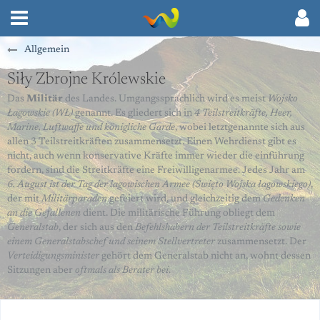
Allgemein
Siły Zbrojne Królewskie
Das
Militär
des Landes. Umgangssprachlich wird es meist
Wojsko
Łagowskie (WŁ)
genannt. Es gliedert sich in
4 Teilstreitkräfte, Heer,
Marine, Luftwaffe und königliche Garde
, wobei letztgenannte sich aus
allen 3 Teilstreitkräften zusammensetzt. Einen Wehrdienst gibt es
nicht, auch wenn konservative Kräfte immer wieder die einführung
fordern, sind die Streitkräfte eine Freiwilligenarmee. Jedes Jahr am
6. August ist der Tag der lagowischen Armee (Święto Wojska łagowskiego)
,
der mit
Militärparaden
gefeiert wird, und gleichzeitig dem
Gedenken
an die Gefallenen
dient. Die militärische Führung obliegt dem
Generalstab
, der sich aus den
Befehlshabern der Teilstreitkräfte sowie
einem Generalstabschef und seinem Stellvertreter
zusammensetzt. Der
Verteidigungsminister
gehört dem Generalstab nicht an, wohnt dessen
Sitzungen aber
oftmals als Berater bei
.