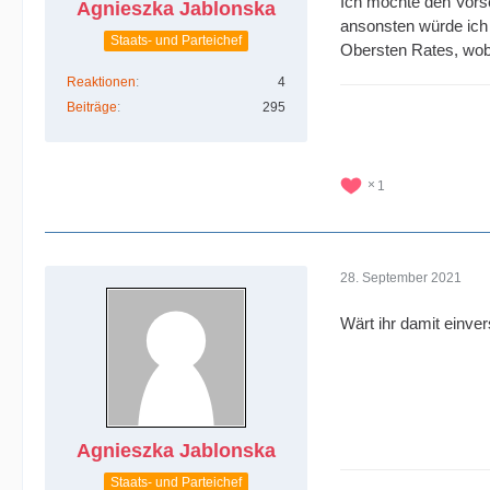
Ich möchte den Vors
Agnieszka Jablonska
ansonsten würde ich
Staats- und Parteichef
Obersten Rates, wob
Reaktionen
4
Beiträge
295
1
28. September 2021
Wärt ihr damit einve
Agnieszka Jablonska
Staats- und Parteichef