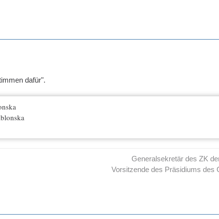
timmen dafür".
onska
ablonska
Generalsekretär des ZK d
Vorsitzende des Präsidiums des 