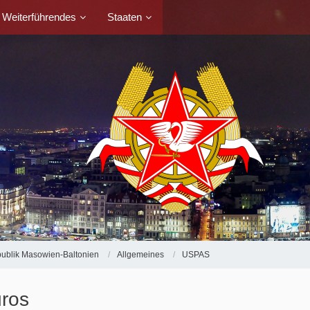
Weiterführendes
Staaten
ublik Masowien-Baltonien
Allgemeines
USPAS
üros