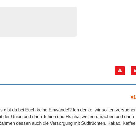
#1
es gibt da bei Euch keine Einwände!? Ich denke, wir sollten versuchen
it der Union und dann Tchino und Hsinhai weiterzumachen und dann
 im Rahmen dessen auch die Versorgung mit Südfrüchten, Kakao, Kaffee