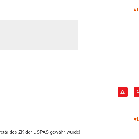
#1
#1
kretär des ZK der USPAS gewählt wurde!