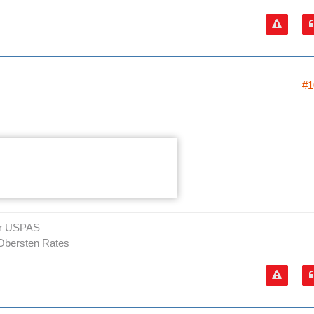
#1
er USPAS
Obersten Rates