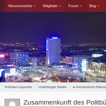
Wissenswertes
Mitglieder
Forum
Blog
Królestwo Łagowskie
Unabhängige Staaten
➽ Demokratische Räterep
Zusammenkunft des Politb