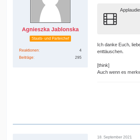
Applaudie
Agnieszka Jablonska
Staats- und Parteichef
Ich danke Euch, lieb
Reaktionen
4
enttäuschen.
Beiträge
295
[think]
Auch wenn es merkwür
18. September 2021