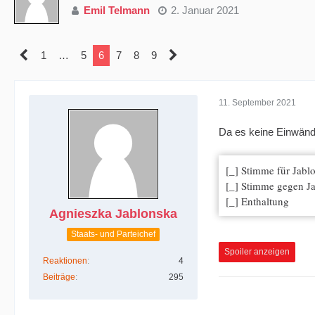
Emil Telmann
2. Januar 2021
1
…
5
6
7
8
9
11. September 2021
Da es keine Einwänd
[_] Stimme für Jabl
[_] Stimme gegen J
[_] Enthaltung
Agnieszka Jablonska
Staats- und Parteichef
Spoiler anzeigen
Reaktionen
4
Beiträge
295