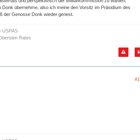
terrats und perspektivisch der Militärkommission zu wählen,
n Donk übernehme, also ich meine den Vorsitz im Präsidium des
daß der Genosse Donk wieder genest.
er USPAS
Obersten Rates
#1