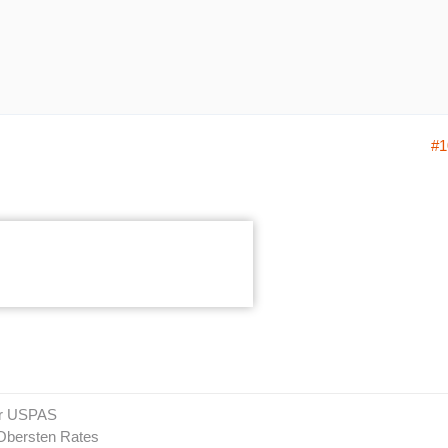
#1
er USPAS
Obersten Rates