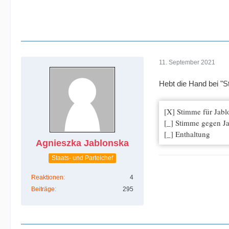
11. September 2021
Hebt die Hand bei "S
[X] Stimme für Jabl
[_] Stimme gegen J
[_] Enthaltung
Agnieszka Jablonska
Staats- und Parteichef
Reaktionen
4
Beiträge
295