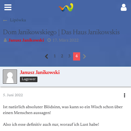
Lipówka
Dom Janikowskiego | Das Haus Janikowskis
Janusz Janikowski
17. März 2022
1
2
3
4
Janusz Janikowski
Lagower
5. Juni 2022
Ist natürlich absoluter Blödsinn, was kann so ein Wisch schon über
einen Menschen aussagen!
Also ich esse definitiv auch nur, worauf ich Lust habe!