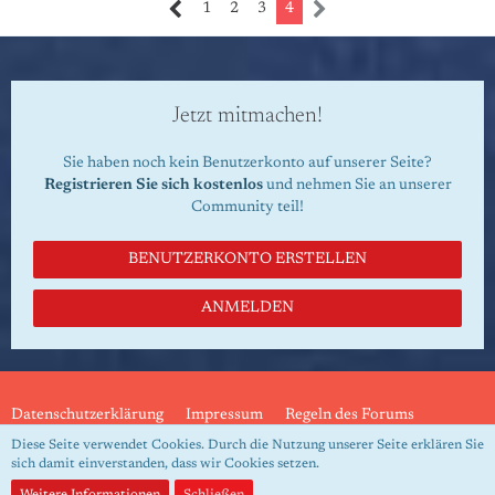
1
2
3
4
Jetzt mitmachen!
Sie haben noch kein Benutzerkonto auf unserer Seite?
Registrieren Sie sich kostenlos
und nehmen Sie an unserer
Community teil!
BENUTZERKONTO ERSTELLEN
ANMELDEN
Datenschutzerklärung
Impressum
Regeln des Forums
Diese Seite verwendet Cookies. Durch die Nutzung unserer Seite erklären Sie
sich damit einverstanden, dass wir Cookies setzen.
Community-Software:
WoltLab Suite™ 5.4.32